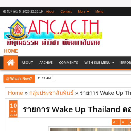
สิงหาคม 5, 2026
22:26:19
About
Contact
More
Menu
HOME
ABOUT
ARCHIVE
COMMENTS
WITH SUB MENU
ERROR
What's New?
11:07 AM
2012 London Olympic Games
Home
»
กลุ่มประชาสัมพันธ์
»
รายการ Wake Up Th
10
รายการ Wake Up Thailand ต
ก.ค
2013
A
+
A
-