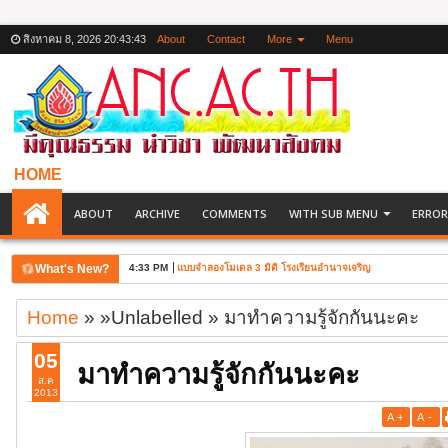
สิงหาคม 8, 2026
20:43:44
About
Contact
More
Menu
HOME
ABOUT
ARCHIVE
COMMENTS
WITH SUB MENU
ERROR
What's New?
4:33 PM
แบบจำลองโมเดล 3 มิติ โรงเรียนอำนาจเจริญ
Home
» »Unlabelled »
มาทำความรู้จักกันนะคะ
05
มาทำความรู้จักกันนะคะ
ส.ค
2013
A
+
A
-