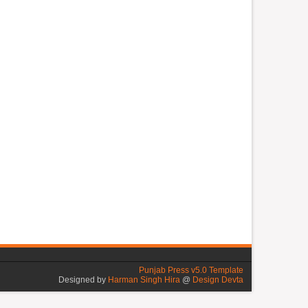
Punjab Press v5.0 Template
Designed by
Harman Singh Hira
@
Design Devta