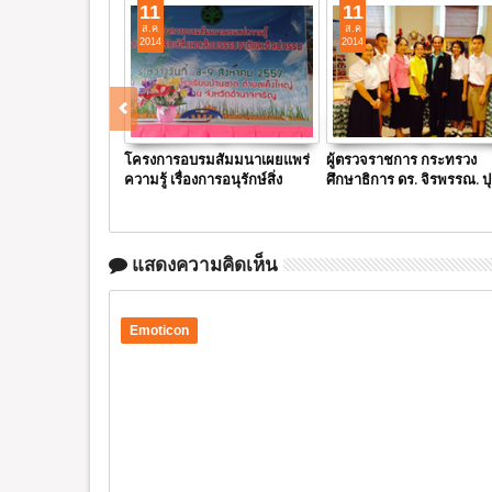
11
11
ส.ค
ส.ค
2014
2014
โครงการอบรมสัมมนาเผยแพร่
ผู้ตรวจราชการ กระทรวง
ความรู้ เรื่องการอนุรักษ์สิ่ง
ศึกษาธิการ ดร. จิรพรรณ. ป
แวดล้อมธรรมชาติและ
เกษม
ศิลปกรรม
แสดงความคิดเห็น
Emoticon