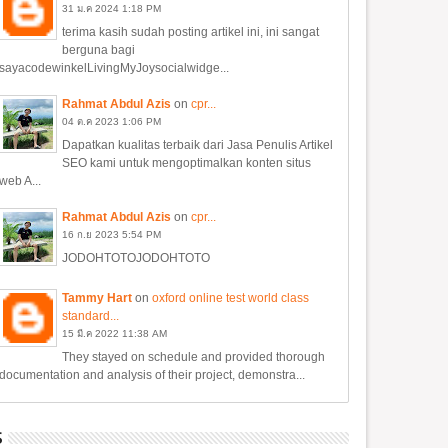
31
ม.ค
2024
1:18 PM
terima kasih sudah posting artikel ini, ini sangat
berguna bagi
sayacodewinkelLivingMyJoysocialwidge...
Rahmat Abdul Azis
on
cpr...
04
ต.ค
2023
1:06 PM
Dapatkan kualitas terbaik dari Jasa Penulis Artikel
SEO kami untuk mengoptimalkan konten situs
web A...
Rahmat Abdul Azis
on
cpr...
16
ก.ย
2023
5:54 PM
JODOHTOTOJODOHTOTO
Tammy Hart
on
oxford online test world class
standard...
15
มี.ค
2022
11:38 AM
They stayed on schedule and provided thorough
documentation and analysis of their project, demonstra...
S