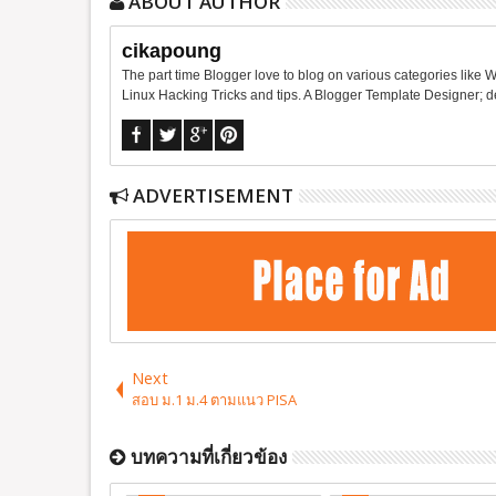
ABOUT AUTHOR
cikapoung
The part time Blogger love to blog on various categories like 
Linux Hacking Tricks and tips. A Blogger Template Designer;
ADVERTISEMENT
Next
สอบ ม.1 ม.4 ตามแนว PISA
บทความที่เกี่ยวข้อง