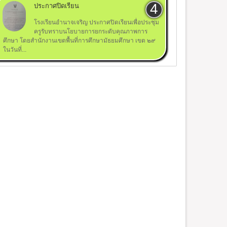
15
04
ประกาศปิดเรียน
ส.ค
ส.ค
2014
2015
โรงเรียนอำนาจเจริญ ประกาศปิดเรียนเพื่อประชุม
ครูรับทราบนโยบายการยกระดับคุณภาพการ
ศึกษา โดยสำนักงานเขตพื้นที่การศึกษามัธยมศึกษา เขต ๒๙
ในวันที่...
สอบ GAT ของนักเรียน
งานสัปดาห์หนังสือและการเรียน
2012 London Olymp
.ปลาย โรงเรียน
รู้กิจกรรมการแข่งขันทักษะทาง
Games
จริญ
วิชาการ