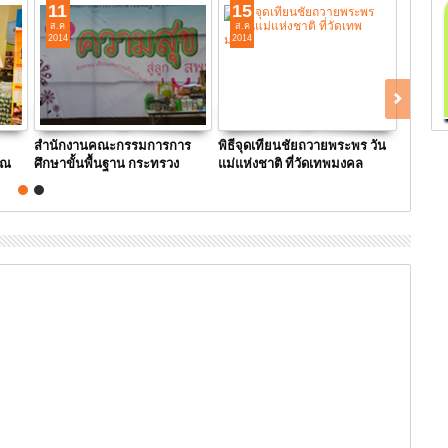
11
15
15
ส.ค
ส.ค
ส.ค
2014
2014
2014
สำนักงานคณะกรรมการการ
พิธีจุดเทียนชัยถวายพระพร วัน
การติว
ุณ
ศึกษาขั้นพื้นฐาน กระทรวง
แม่แห่งชาติ ที่วัดเทพมงคล
ระดับ ม
ศึกษาธิการ คืน ความสุขสู่ลูก
อำนาจเ
สพฐ