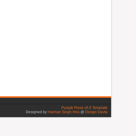
Punjab Press v5.0 Template
Designed by
Harman Singh Hira
@
Design Devta