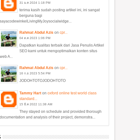
31
ม.ค
2024
1:18 PM
terima kasih sudah posting artikel ini, ini sangat
berguna bagi
sayacodewinkelLivingMyJoysocialwidge...
Rahmat Abdul Azis
on
cpr...
04
ต.ค
2023
1:06 PM
Dapatkan kualitas terbaik dari Jasa Penulis Artikel
SEO kami untuk mengoptimalkan konten situs
web A...
Rahmat Abdul Azis
on
cpr...
16
ก.ย
2023
5:54 PM
JODOHTOTOJODOHTOTO
Tammy Hart
on
oxford online test world class
standard...
15
มี.ค
2022
11:38 AM
They stayed on schedule and provided thorough
documentation and analysis of their project, demonstra...
S