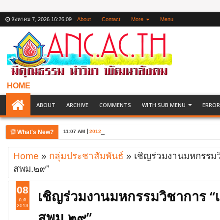
สิงหาคม 7, 2026
16:26:10
About
Contact
More
Menu
HOME
ABOUT
ARCHIVE
COMMENTS
WITH SUB MENU
ERROR
What's New?
11:07 AM
2012 London Olympic Games
Home
»
กลุ่มประชาสัมพันธ์
»
เชิญร่วมงานมหกรรมวิ
สพม.๒๙”
08
เชิญร่วมงานมหกรรมวิชาการ “เห
ก.ค
2013
สพม.๒๙”