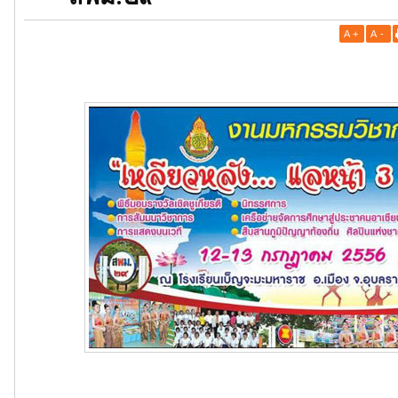
A
+
A
-