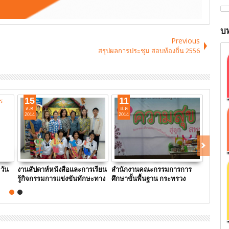
บท
Previous
สรุปผลการประชุม สอบท้องถิ่น 2556
15
11
11
ส.ค
ส.ค
ส.ค
2014
2014
2014
วัน
งานสัปดาห์หนังสือและการเรียน
สำนักงานคณะกรรมการการ
ผู้ตรว
รู้กิจกรรมการแข่งขันทักษะทาง
ศึกษาขั้นพื้นฐาน กระทรวง
ศึกษาธิ
วิชาการ
ศึกษาธิการ คืน ความสุขสู่ลูก
เกษม
สพฐ