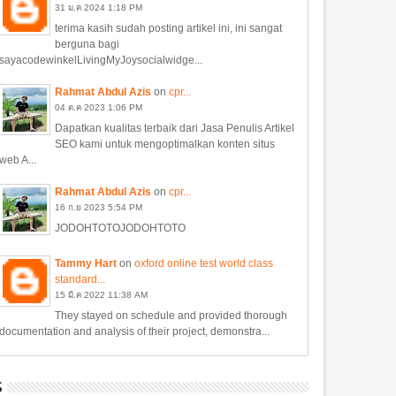
31
ม.ค
2024
1:18 PM
terima kasih sudah posting artikel ini, ini sangat
berguna bagi
sayacodewinkelLivingMyJoysocialwidge...
Rahmat Abdul Azis
on
cpr...
04
ต.ค
2023
1:06 PM
Dapatkan kualitas terbaik dari Jasa Penulis Artikel
SEO kami untuk mengoptimalkan konten situs
web A...
Rahmat Abdul Azis
on
cpr...
16
ก.ย
2023
5:54 PM
JODOHTOTOJODOHTOTO
Tammy Hart
on
oxford online test world class
standard...
15
มี.ค
2022
11:38 AM
They stayed on schedule and provided thorough
documentation and analysis of their project, demonstra...
S