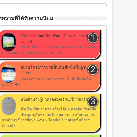
ความที่ได้รับความนิยม
Oxford Online Test World Class Standard
School
ประชุมชี้แจงการสอบวัดระดับความสามารถทาง
ภาษาอังกฤษเทียบเคียงมาตรฐานสากล ...
11
02
ส.ค
ก.ค
อบรมโครงการช่วยฟื้นคืนชีพขั้นพื้นฐาน
2014
2014
(CPR)
นำเด็กเข้าอบรมโครงการช่วยฟื้นคืนชีพขั้นพื้น
ฐาน (CPR)...
หนังสือแจ้งผู้ปกครองนักเรียนเรื่องปิดเรียน
จราชการ กระทรวง
โครงการอบรมสัมมนาเผยแพร่
ประกาศผลสอบ แอดมิช
การ ดร. จิรพรรณ. ปุณ
ความรู้ เรื่องการอนุรักษ์สิ่ง
ด้วยโรงเรียนอำนาจเจริญ ได้ประกาศปืดเรียนเพื่อ
แวดล้อมธรรมชาติและ
ประชุมครูรับทราบนโยบายการยกระดับคุณภาพ
ศิลปกรรม
การศึกษา ปีการศึกษา ๒๕๕๗ โดยสำนักงานเขตพื้นที่การ
ศึกษามัธ...