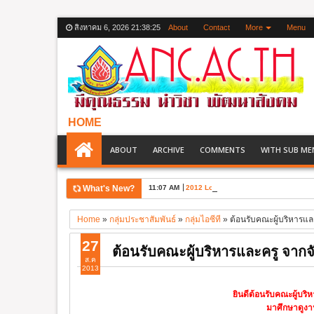
สิงหาคม 6, 2026
21:38:25
About
Contact
More
Menu
HOME
ABOUT
ARCHIVE
COMMENTS
WITH SUB ME
What's New?
11:07 AM
2012 London Olympic Games
Home
»
กลุ่มประชาสัมพันธ์
»
กลุ่มไอซีที
»
ต้อนรับคณะผู้บริหารแล
27
ต้อนรับคณะผู้บริหารและครู จากจ
ส.ค
2013
ยินดีต้อนรับคณะผู้บร
มาศึกษาดูงา